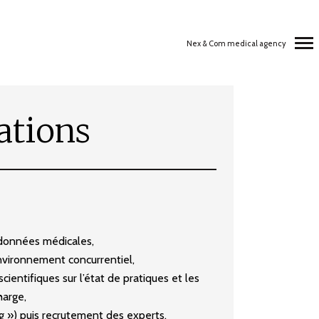
Nex & Com medical agency
Navigation
ations
principale
 données médicales,
nvironnement concurrentiel,
cientifiques sur l’état de pratiques et les
harge,
g ») puis recrutement des experts,