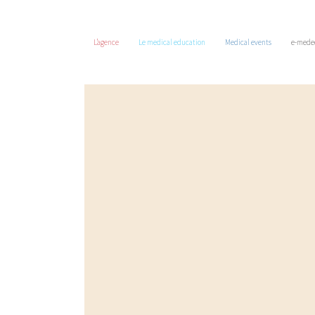
L’agence
Le medical education
Medical events
e-mede