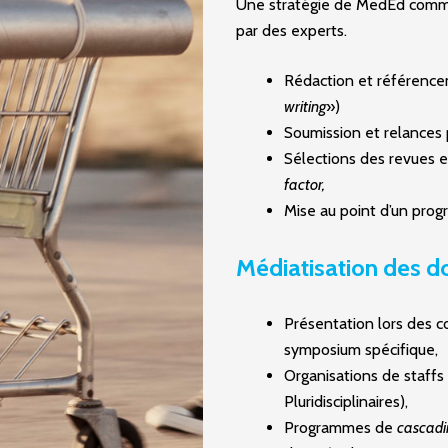
Une stratégie de MedEd comm
par des experts.
Rédaction et référencem
writing
»)
Soumission et relances p
Sélections des revues 
factor,
Mise au point d’un prog
Médiatisation des d
Présentation lors des c
symposium spécifique,
Organisations de staff
Pluridisciplinaires),
Programmes de
cascadi